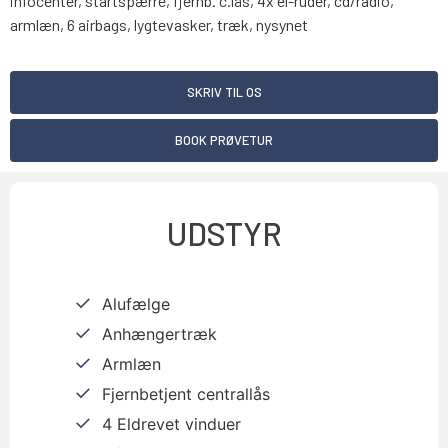
infocenter, startspærre, fjernb. c.lås, 4x el-ruder, cd/radio,
armlæn, 6 airbags, lygtevasker, træk, nysynet
SKRIV TIL OS
BOOK PRØVETUR
UDSTYR
Alufælge
Anhængertræk
Armlæn
Fjernbetjent centrallås
4 Eldrevet vinduer