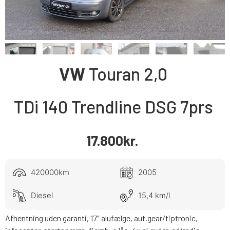
VW
Touran
2,0
TDi 140 Trendline DSG 7prs
17.800
kr.
420000km
2005
Diesel
15,4 km/l
Afhentning uden garanti, 17″ alufælge, aut.gear/tiptronic,