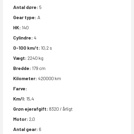
Antal døre:
5
Gear type:
A
HK:
140
Cylindre:
4
0-100 km/t:
10,2 s
Vægt:
2240 kg
Bredde:
179 cm
Kilometer:
420000 km
Farve:
Km/l:
15,4
Grøn ejerafgift:
8320 / årligt
Motor:
2,0
Antal gear:
6