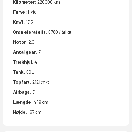
Kilometer:
220000 km
Farve:
Hvid
Km/l:
17,5
Grøn ejerafgift:
6780 / årligt
Motor:
2,0
Antal gear:
7
Trækhjul:
4
Tank:
60L
Topfart:
212 km/t
Airbags:
7
Længde:
449 cm
Højde:
167 cm