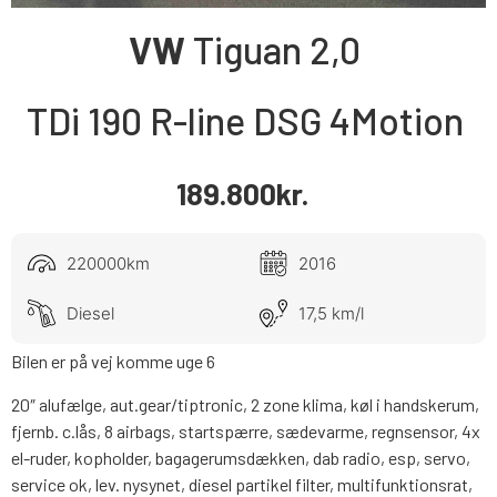
VW
Tiguan
2,0
TDi 190 R-line DSG 4Motion
189.800
kr.
220000km
2016
Diesel
17,5 km/l
Bilen er på vej komme uge 6
20″ alufælge, aut.gear/tiptronic, 2 zone klima, køl i handskerum,
fjernb. c.lås, 8 airbags, startspærre, sædevarme, regnsensor, 4x
el-ruder, kopholder, bagagerumsdækken, dab radio, esp, servo,
service ok, lev. nysynet, diesel partikel filter, multifunktionsrat,