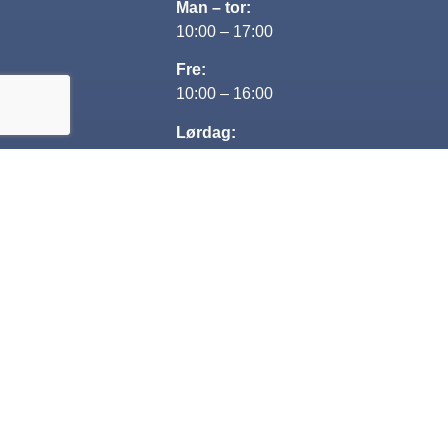
Man – tor:
10:00 – 17:00
Fre:
10:00 – 16:00
Lørdag:
Lukket
Søndag:
13:00-16:00
Kontakt
+45 29 80 69 68
Jesper@nextcar.dk
CVR: 35482563