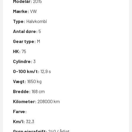
Modelår:
2015
Mærke:
VW
Type:
Halvkombi
Antal døre:
5
Gear type:
M
HK:
75
Cylindre:
3
0-100 km/t:
12,9 s
Vægt:
1650 kg
Bredde:
168 cm
Kilometer:
208000 km
Farve:
Km/l:
32,3
Grøn ejerafgift:
240 / årligt