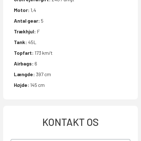
Motor:
1,4
Antal gear:
5
Trækhjul:
F
Tank:
45L
Topfart:
173 km/t
Airbags:
6
Længde:
397 cm
Højde:
145 cm
KONTAKT OS