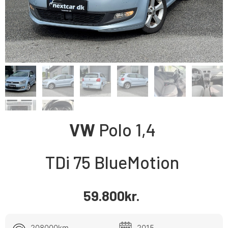
VW
Polo
1,4
TDi 75 BlueMotion
59.800
kr.
208000km
2015