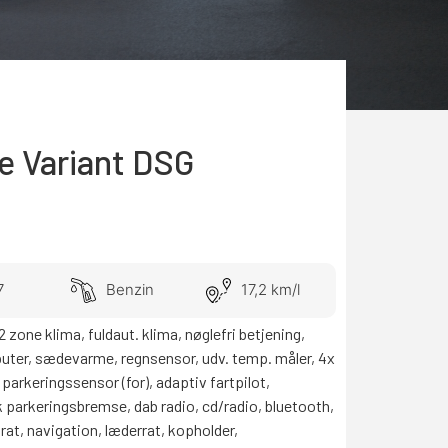
ne Variant DSG
7
Benzin
17,2 km/l
2 zone klima, fuldaut. klima, nøglefri betjening,
mputer, sædevarme, regnsensor, udv. temp. måler, 4x
 parkeringssensor (for), adaptiv fartpilot,
 parkeringsbremse, dab radio, cd/radio, bluetooth,
srat, navigation, læderrat, kopholder,