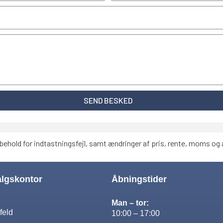
SEND BESKED
behold for indtastningsfejl, samt ændringer af pris, rente, moms og a
algskontor
Åbningstider
Man – tor:
feld
10:00 – 17:00