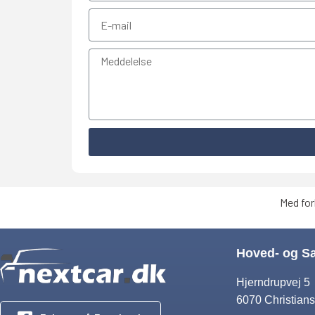
Med for
Hoved- og S
Hjerndrupvej 5
6070 Christians