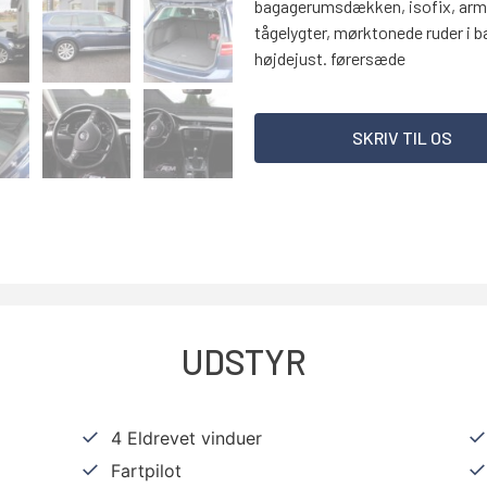
bagagerumsdækken, isofix, armlæn
tågelygter, mørktonede ruder i b
højdejust. førersæde
SKRIV TIL OS
UDSTYR
4 Eldrevet vinduer
Fartpilot