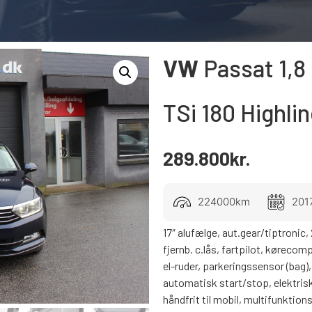
VW
Passat
1,8
TSi 180 Highli
289.800
kr.
224000km
201
17″ alufælge, aut.gear/tiptronic, 
fjernb. c.lås, fartpilot, køreco
el-ruder, parkeringssensor (bag),
automatisk start/stop, elektrisk
håndfrit til mobil, multifunktion