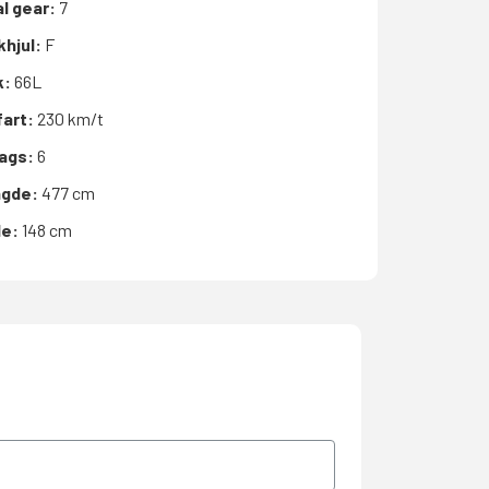
l gear:
7
khjul:
F
k:
66L
fart:
230 km/t
bags:
6
gde:
477 cm
de:
148 cm