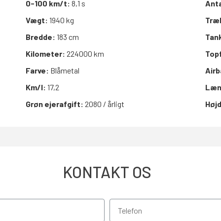
0-100 km/t:
8,1 s
Anta
Vægt:
1940 kg
Træ
Bredde:
183 cm
Tan
Kilometer:
224000 km
Top
Farve:
Blåmetal
Air
Km/l:
17,2
Læn
Grøn ejerafgift:
2080 / årligt
Høj
KONTAKT OS