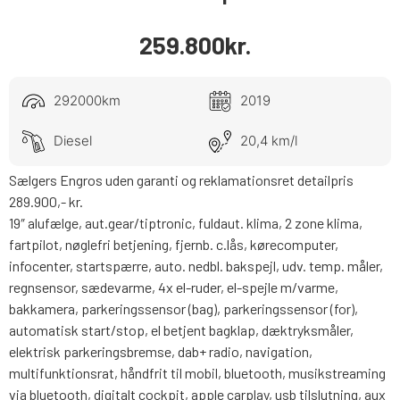
259.800
kr.
292000km
2019
Diesel
20,4 km/l
Sælgers Engros uden garanti og reklamationsret detailpris
289.900,- kr.
19″ alufælge, aut.gear/tiptronic, fuldaut. klima, 2 zone klima,
fartpilot, nøglefri betjening, fjernb. c.lås, kørecomputer,
infocenter, startspærre, auto. nedbl. bakspejl, udv. temp. måler,
regnsensor, sædevarme, 4x el-ruder, el-spejle m/varme,
bakkamera, parkeringssensor (bag), parkeringssensor (for),
automatisk start/stop, el betjent bagklap, dæktryksmåler,
elektrisk parkeringsbremse, dab+ radio, navigation,
multifunktionsrat, håndfrit til mobil, bluetooth, musikstreaming
via bluetooth, digitalt cockpit, apple carplay, usb tilslutning, aux