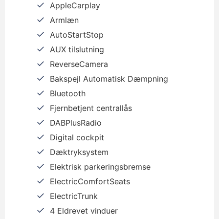
AppleCarplay
Armlæn
AutoStartStop
AUX tilslutning
ReverseCamera
Bakspejl Automatisk Dæmpning
Bluetooth
Fjernbetjent centrallås
DABPlusRadio
Digital cockpit
Dæktryksystem
Elektrisk parkeringsbremse
ElectricComfortSeats
ElectricTrunk
4 Eldrevet vinduer