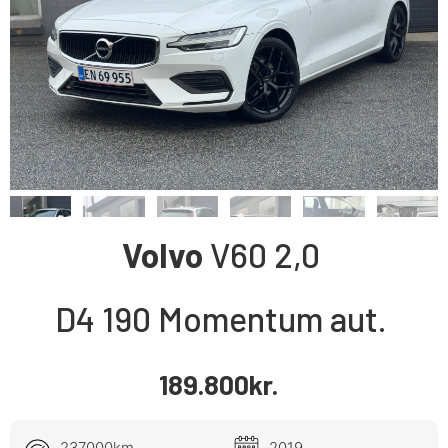
Volvo
V60
2,0
D4 190 Momentum aut.
189.800
kr.
237000km
2019