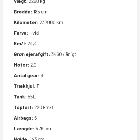
Vægt:
2260 kg
Bredde:
185 cm
Kilometer:
237000 km
Farve:
Hvid
Km/l:
24,4
Grøn ejerafgift:
3460 / årligt
Motor:
2,0
Antal gear:
8
Trækhjul:
F
Tank:
55L
Topfart:
220 km/t
Airbags:
6
Længde:
476 cm
Højde:
143 cm