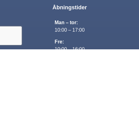
Åbningstider
Man – tor:
10:00 – 17:00
Fre:
10:00 – 16:00
Lørdag:
Lukket
Søndag:
13:00-16:00
Kontakt
+45 29 80 69 68
Jesper@nextcar.dk
CVR: 35482563