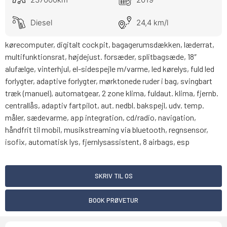
Diesel
24,4 km/l
kørecomputer, digitalt cockpit, bagagerumsdækken, læderrat,
multifunktionsrat, højdejust. forsæder, splitbagsæde, 18″
alufælge, vinterhjul, el-sidespejle m/varme, led kørelys, fuld led
forlygter, adaptive forlygter, mørktonede ruder i bag, svingbart
træk (manuel), automatgear, 2 zone klima, fuldaut. klima, fjernb.
centrallås, adaptiv fartpilot, aut. nedbl. bakspejl, udv. temp.
måler, sædevarme, app integration, cd/radio, navigation,
håndfrit til mobil, musikstreaming via bluetooth, regnsensor,
isofix, automatisk lys, fjernlysassistent, 8 airbags, esp
SKRIV TIL OS
BOOK PRØVETUR