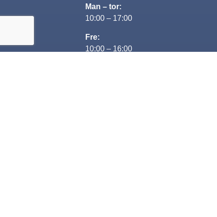
Man – tor:
10:00 – 17:00
Fre:
10:00 – 16:00
Lørdag:
Lukket
Søndag:
13:00-16:00
Kontakt
+45 29 80 69 68
Jesper@nextcar.dk
CVR: 35482563