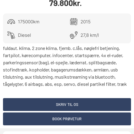
79.800
kr.
175000km
2015
Diesel
27,8 km/l
fuldaut. klima, 2 zone klima, fjernb. c.lås, nøglefri betjening,
fartpilot, kørecomputer, infocenter, startspærre, 4x el-ruder,
parkeringssensor (bag), el-spejle, læderrat, splitbagsæde,
stofindtræk, kopholder, bagagerumsdækken, armlæn, usb
tilslutning, aux tilslutning, musikstreaming via bluetooth,
tågelygter, 6 airbags, abs, esp, servo, diesel partikel filter, træk
SKRIV TIL OS
BOOK PRØVETUR