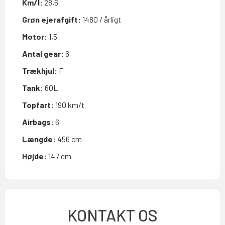
Km/l:
28,6
Grøn ejerafgift:
1480 / årligt
Motor:
1,5
Antal gear:
6
Trækhjul:
F
Tank:
60L
Topfart:
190 km/t
Airbags:
6
Længde:
456 cm
Højde:
147 cm
KONTAKT OS