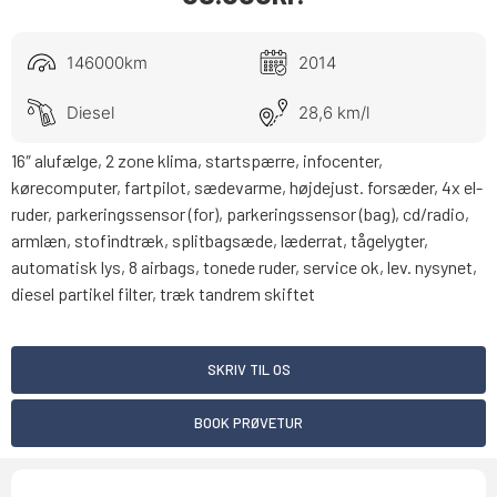
146000km
2014
Diesel
28,6 km/l
16″ alufælge, 2 zone klima, startspærre, infocenter,
kørecomputer, fartpilot, sædevarme, højdejust. forsæder, 4x el-
ruder, parkeringssensor (for), parkeringssensor (bag), cd/radio,
armlæn, stofindtræk, splitbagsæde, læderrat, tågelygter,
automatisk lys, 8 airbags, tonede ruder, service ok, lev. nysynet,
diesel partikel filter, træk tandrem skiftet
SKRIV TIL OS
BOOK PRØVETUR