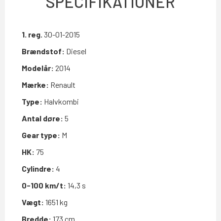
SPECIFIKATIONER
1. reg.
30-01-2015
Brændstof:
Diesel
Modelår:
2014
Mærke:
Renault
Type:
Halvkombi
Antal døre:
5
Gear type:
M
HK:
75
Cylindre:
4
0-100 km/t:
14,3 s
Vægt:
1651 kg
Bredde:
173 cm