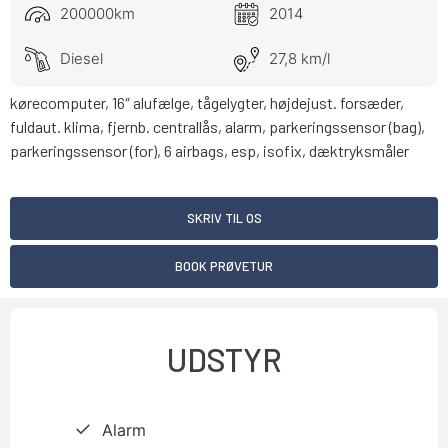
200000km
2014
Diesel
27,8 km/l
kørecomputer, 16″ alufælge, tågelygter, højdejust. forsæder,
fuldaut. klima, fjernb. centrallås, alarm, parkeringssensor (bag),
parkeringssensor (for), 6 airbags, esp, isofix, dæktryksmåler
SKRIV TIL OS
BOOK PRØVETUR
UDSTYR
Alarm