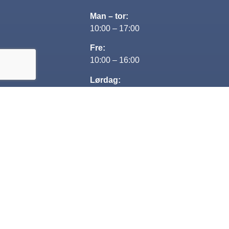
Man – tor:
10:00 – 17:00
Fre:
10:00 – 16:00
Lørdag:
Lukket
Søndag:
13:00-16:00
Kontakt
+45 29 80 69 68
Jesper@nextcar.dk
CVR: 35482563