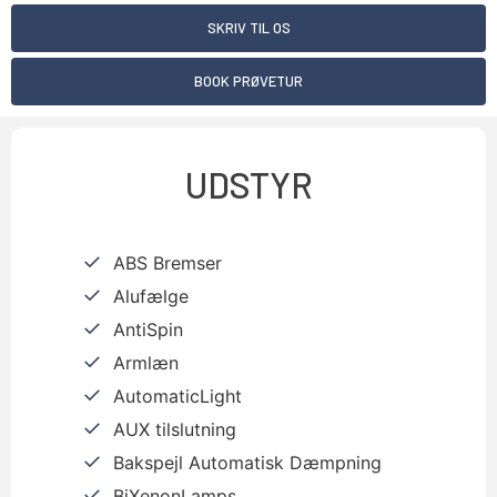
SKRIV TIL OS
BOOK PRØVETUR
UDSTYR
ABS Bremser
Alufælge
AntiSpin
Armlæn
AutomaticLight
AUX tilslutning
Bakspejl Automatisk Dæmpning
BiXenonLamps