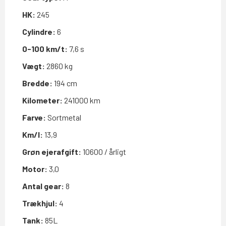
HK:
245
Cylindre:
6
0-100 km/t:
7,6 s
Vægt:
2860 kg
Bredde:
194 cm
Kilometer:
241000 km
Farve:
Sortmetal
Km/l:
13,9
Grøn ejerafgift:
10600 / årligt
Motor:
3,0
Antal gear:
8
Trækhjul:
4
Tank:
85L