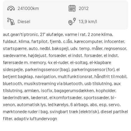
241000km
2012
Diesel
13,9 km/l
aut.gear/tiptronic, 21″ alufælge, varme i rat, 2 zone klima,
fuldaut. klima, fartpilot, fjernb. c.lås, kørecomputer, infocenter,
startspærre, auto. nedbl. bakspejl, udv. temp. måler, regnsensor,
sædevarme, højdejust. forsæder, el indst. forsæder, el indst.
førersæde m. memory, 4x el-ruder, el-soltag, el-klapbare
sidespejle, parkeringssensor (bag), parkeringssensor (for), el
betjent bagklap, navigation, multifunktionsrat, håndfrit til mobil,
bluetooth, musikstreaming via bluetooth, usb tilslutning, aux
tilslutning, armlæn, isofix, bagagerumsdækken, kopholder,
læderindtræk, læderrat, el komfortsæder, sportssæder, bi-
xenon, automatisk lys, led kørelys, 6 airbags, abs, esp, servo,
mørktonede ruder i bag, svingbart træk (elektrisk), diesel partikel
filter, adaptiv luftundervogn