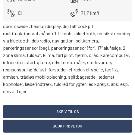
El
71,7 km/l
sportssæder, headup display, digitalt cockpit,
multifunktionsrat, håndfrit til mobil, bluetooth, musikstreaming
via bluetooth, dab radio, navigation, bakkamera,
parkeringssensor (bag), parkeringssensor (for), 17″ alufælge, 2
zone klima, fuldaut. klima, fartpilot, fjernb. c.lås, kørecomputer,
infocenter, startspærre, udv. temp. måler, sædevarme,
regnsensor, højdejust. forsæder, el-ruder, el-spejle, isofix,
armlæn, trådløs mobilopladning, splitbagsæde, læderrat,
kopholder, læderindtræk, fuld led forlygter, led kørelys, abs, esp,
servo, 1 ejer
SKRIV TIL OS
BOOK PRØVETUR