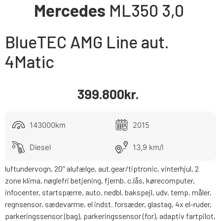
Mercedes
ML350
3,0
BlueTEC AMG Line aut.
4Matic
399.800
kr.
143000km
2015
Diesel
13,9 km/l
luftundervogn, 20″ alufælge, aut.gear/tiptronic, vinterhjul, 2
zone klima, nøglefri betjening, fjernb. c.lås, kørecomputer,
infocenter, startspærre, auto. nedbl. bakspejl, udv. temp. måler,
regnsensor, sædevarme, el indst. forsæder, glastag, 4x el-ruder,
parkeringssensor (bag), parkeringssensor (for), adaptiv fartpilot,