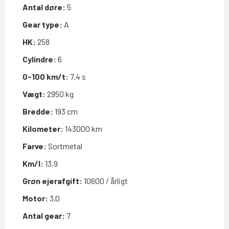
Antal døre:
5
Gear type:
A
HK:
258
Cylindre:
6
0-100 km/t:
7,4 s
Vægt:
2950 kg
Bredde:
193 cm
Kilometer:
143000 km
Farve:
Sortmetal
Km/l:
13,9
Grøn ejerafgift:
10600 / årligt
Motor:
3,0
Antal gear:
7