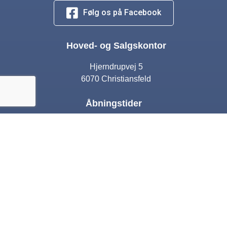
Følg os på Facebook
Hoved- og Salgskontor
Hjerndrupvej 5
6070 Christiansfeld
Åbningstider
Man – tor:
10:00 – 17:00
Fre:
10:00 – 16:00
Lørdag:
Lukket
Søndag: