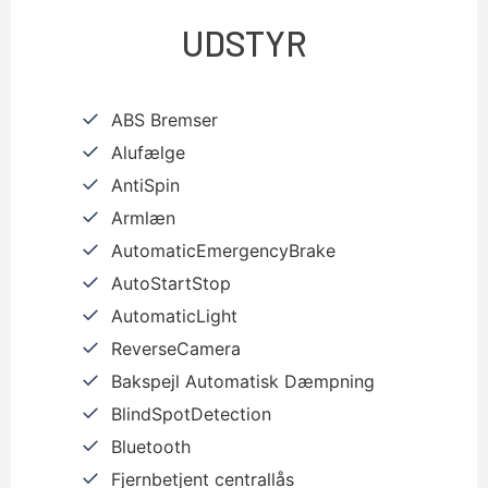
UDSTYR
ABS Bremser
Alufælge
AntiSpin
Armlæn
AutomaticEmergencyBrake
AutoStartStop
AutomaticLight
ReverseCamera
Bakspejl Automatisk Dæmpning
BlindSpotDetection
Bluetooth
Fjernbetjent centrallås