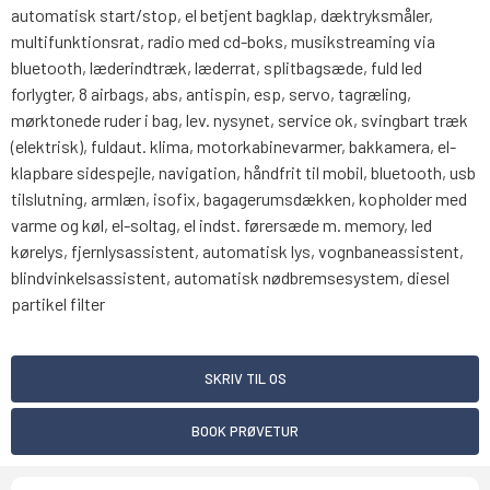
automatisk start/stop, el betjent bagklap, dæktryksmåler,
multifunktionsrat, radio med cd-boks, musikstreaming via
bluetooth, læderindtræk, læderrat, splitbagsæde, fuld led
forlygter, 8 airbags, abs, antispin, esp, servo, tagræling,
mørktonede ruder i bag, lev. nysynet, service ok, svingbart træk
(elektrisk), fuldaut. klima, motorkabinevarmer, bakkamera, el-
klapbare sidespejle, navigation, håndfrit til mobil, bluetooth, usb
tilslutning, armlæn, isofix, bagagerumsdækken, kopholder med
varme og køl, el-soltag, el indst. førersæde m. memory, led
kørelys, fjernlysassistent, automatisk lys, vognbaneassistent,
blindvinkelsassistent, automatisk nødbremsesystem, diesel
partikel filter
SKRIV TIL OS
BOOK PRØVETUR