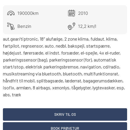
190000km
2010
Benzin
12,2 km/l
aut.gear/tiptronic, 18″ alufælge, 2 zone klima, fuldaut. klima,
fartpilot, regnsensor, auto. nedbl. bakspejl, startspærre,
højdejust. førersæde, el indst. forsæder, el-spejle, 4x el-ruder,
parkeringssensor (bag), parkeringssensor (for), automatisk
start/stop, elektrisk parkeringsbremse, navigation, cd/radio,
musikstreaming via bluetooth, bluetooth, multifunktionsrat,
håndfrit til mobil, splitbagsæde, læderrat, bagagerumsdækken,
isofix, armlæn, 8 airbags, xenonlys, tågelygter, lygtevasker, esp,
abs, træk
SKRIV TIL OS
BOOK PRØVETUR