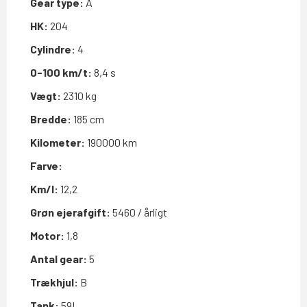
Gear type:
A
HK:
204
Cylindre:
4
0-100 km/t:
8,4 s
Vægt:
2310 kg
Bredde:
185 cm
Kilometer:
190000 km
Farve:
Km/l:
12,2
Grøn ejerafgift:
5460 / årligt
Motor:
1,8
Antal gear:
5
Trækhjul:
B
Tank:
59L