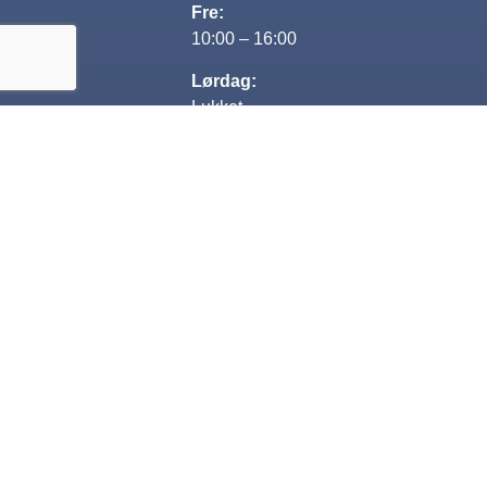
Fre:
10:00 – 16:00
Lørdag:
Lukket
Søndag:
13:00-16:00
Kontakt
+45 29 80 69 68
Jesper@nextcar.dk
CVR: 35482563
Designet og udviklet af Kompas360