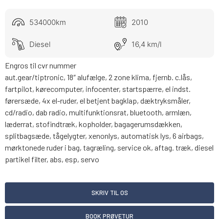
534000km
2010
Diesel
16,4 km/l
Engros til cvr nummer
aut.gear/tiptronic, 18″ alufælge, 2 zone klima, fjernb. c.lås,
fartpilot, kørecomputer, infocenter, startspærre, el indst.
førersæde, 4x el-ruder, el betjent bagklap, dæktryksmåler,
cd/radio, dab radio, multifunktionsrat, bluetooth, armlæn,
læderrat, stofindtræk, kopholder, bagagerumsdækken,
splitbagsæde, tågelygter, xenonlys, automatisk lys, 6 airbags,
mørktonede ruder i bag, tagræling, service ok, aftag. træk, diesel
partikel filter, abs, esp, servo
SKRIV TIL OS
BOOK PRØVETUR