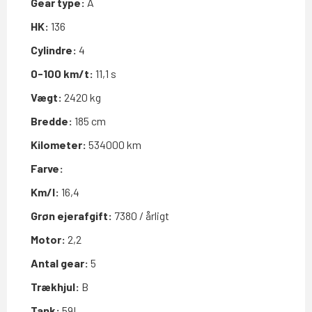
Gear type:
A
HK:
136
Cylindre:
4
0-100 km/t:
11,1 s
Vægt:
2420 kg
Bredde:
185 cm
Kilometer:
534000 km
Farve:
Km/l:
16,4
Grøn ejerafgift:
7380 / årligt
Motor:
2,2
Antal gear:
5
Trækhjul:
B
Tank:
59L