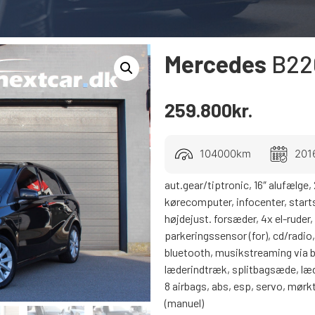
Mercedes
B22
259.800
kr.
104000km
201
aut.gear/tiptronic, 16″ alufælge, 2
kørecomputer, infocenter, start
højdejust. forsæder, 4x el-ruder
parkeringssensor (for), cd/radio,
bluetooth, musikstreaming via 
læderindtræk, splitbagsæde, læder
8 airbags, abs, esp, servo, mørkt
(manuel)