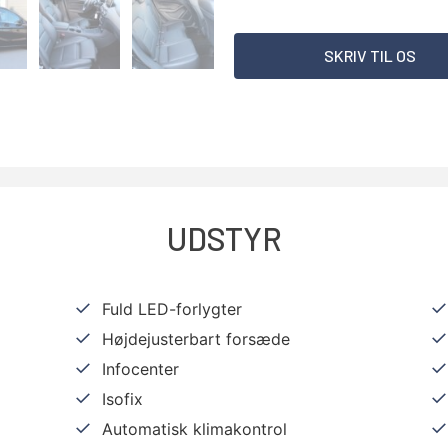
SKRIV TIL OS
UDSTYR
Fuld LED-forlygter
Højdejusterbart forsæde
Infocenter
Isofix
Automatisk klimakontrol