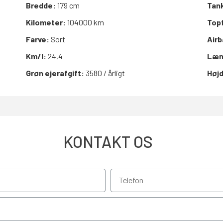
Bredde:
179 cm
Tan
Kilometer:
104000 km
Top
Farve:
Sort
Air
Km/l:
24,4
Læn
Grøn ejerafgift:
3580 / årligt
Høj
KONTAKT OS