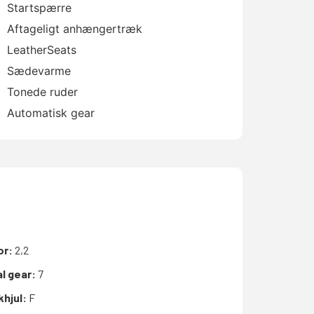
Startspærre
Aftageligt anhængertræk
LeatherSeats
Sædevarme
Tonede ruder
Automatisk gear
or:
2,2
l gear:
7
khjul:
F