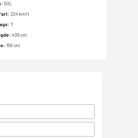
k:
50L
fart:
224 km/t
bags:
7
gde:
439 cm
de:
156 cm