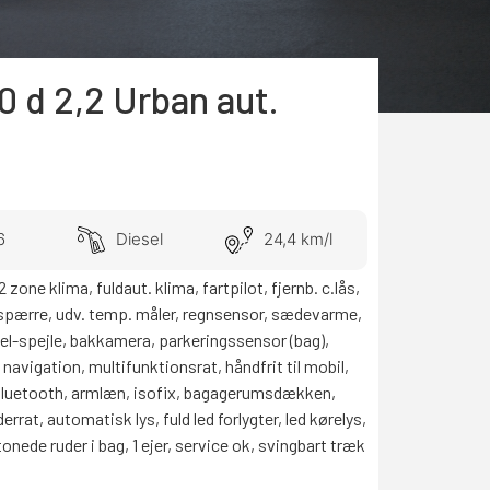
0 d
2,2
Urban aut.
6
Diesel
24,4 km/l
 zone klima, fuldaut. klima, fartpilot, fjernb. c.lås,
spærre, udv. temp. måler, regnsensor, sædevarme,
, el-spejle, bakkamera, parkeringssensor (bag),
 navigation, multifunktionsrat, håndfrit til mobil,
bluetooth, armlæn, isofix, bagagerumsdækken,
rat, automatisk lys, fuld led forlygter, led kørelys,
onede ruder i bag, 1 ejer, service ok, svingbart træk