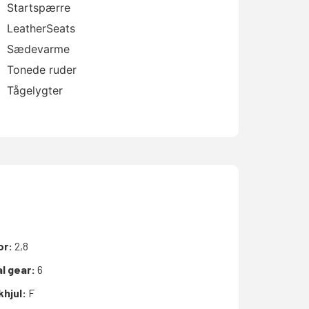
Startspærre
LeatherSeats
Sædevarme
Tonede ruder
Tågelygter
or:
2,8
l gear:
6
khjul:
F