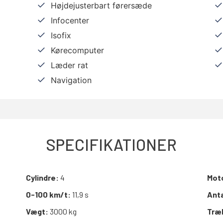
Højdejusterbart førersæde
Infocenter
Isofix
Kørecomputer
Læder rat
Navigation
SPECIFIKATIONER
Cylindre:
4
Mot
0-100 km/t:
11,9 s
Anta
Vægt:
3000 kg
Træ