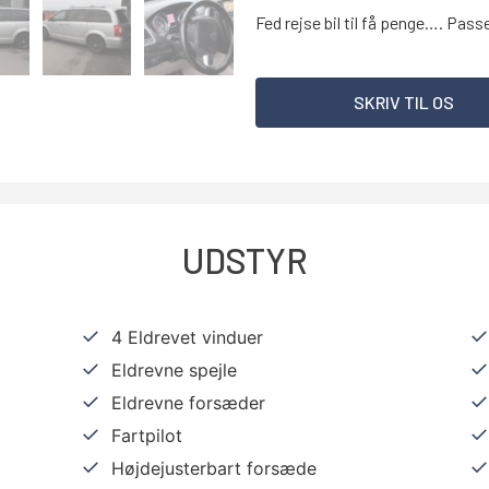
Fed rejse bil til få penge…. Pas
SKRIV TIL OS
UDSTYR
4 Eldrevet vinduer
Eldrevne spejle
Eldrevne forsæder
Fartpilot
Højdejusterbart forsæde