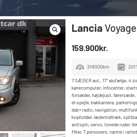
Lancia
Voyage
159.900
kr.
316000km
201
7 SÆDER aut., 17″ alufælge, 4 zone
kørecomputer, infocenter, start
forsæder, højdejust. førersæde, e
el-spejle, bakkamera, parkering
dab+ radio, navigation, multifunk
kopholder, læderindtræk, splitba
antispin, servo, tonede ruder, ikk
filter, 7 personers, varme i rattet