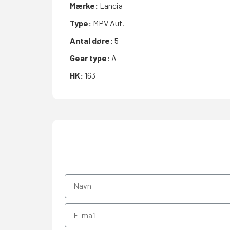
Mærke:
Lancia
Type:
MPV Aut.
Antal døre:
5
Gear type:
A
HK:
163