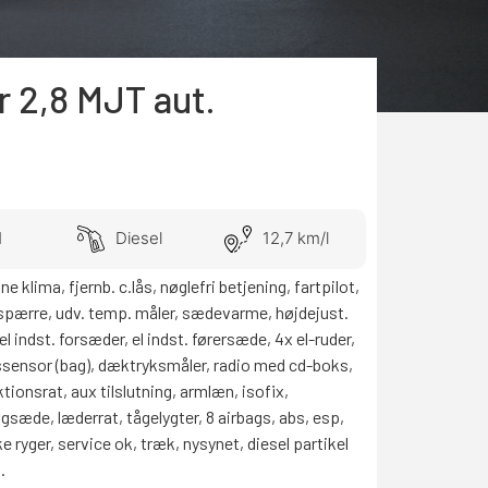
r
2,8
MJT aut.
1
Diesel
12,7 km/l
 klima, fjernb. c.lås, nøglefri betjening, fartpilot,
spærre, udv. temp. måler, sædevarme, højdejust.
l indst. forsæder, el indst. førersæde, 4x el-ruder,
ssensor (bag), dæktryksmåler, radio med cd-boks,
tionsrat, aux tilslutning, armlæn, isofix,
gsæde, læderrat, tågelygter, 8 airbags, abs, esp,
e ryger, service ok, træk, nysynet, diesel partikel
.