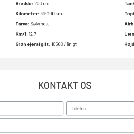
Bredde:
200 cm
Tan
Kilometer:
316000 km
Top
Farve:
Sølvmetal
Air
Km/l:
12,7
Læn
Grøn ejerafgift:
10560 / årligt
Høj
KONTAKT OS