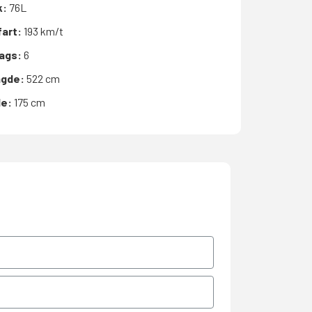
k:
76L
fart:
193 km/t
bags:
6
gde:
522 cm
de:
175 cm