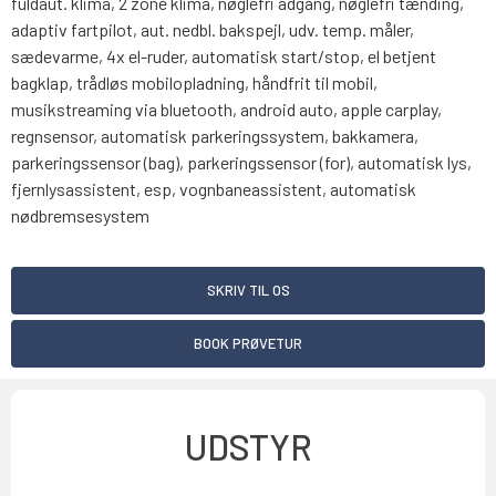
fuldaut. klima, 2 zone klima, nøglefri adgang, nøglefri tænding,
adaptiv fartpilot, aut. nedbl. bakspejl, udv. temp. måler,
sædevarme, 4x el-ruder, automatisk start/stop, el betjent
bagklap, trådløs mobilopladning, håndfrit til mobil,
musikstreaming via bluetooth, android auto, apple carplay,
regnsensor, automatisk parkeringssystem, bakkamera,
parkeringssensor (bag), parkeringssensor (for), automatisk lys,
fjernlysassistent, esp, vognbaneassistent, automatisk
nødbremsesystem
SKRIV TIL OS
BOOK PRØVETUR
UDSTYR