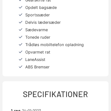
Opdelt bagsæde
Sportssæder
Delvis lædersæder
Sædevarme
Tonede ruder
Trådløs mobiltelefon opladning
Opvarmet rat
LaneAssist
ABS Bremser
SPECIFIKATIONER
1. reg.
24-01-2023