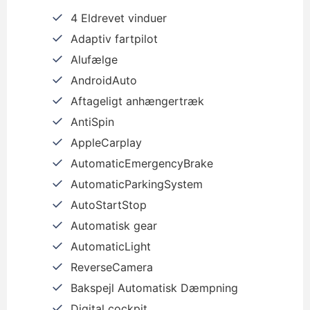
4 Eldrevet vinduer
Adaptiv fartpilot
Alufælge
AndroidAuto
Aftageligt anhængertræk
AntiSpin
AppleCarplay
AutomaticEmergencyBrake
AutomaticParkingSystem
AutoStartStop
Automatisk gear
AutomaticLight
ReverseCamera
Bakspejl Automatisk Dæmpning
Digital cockpit