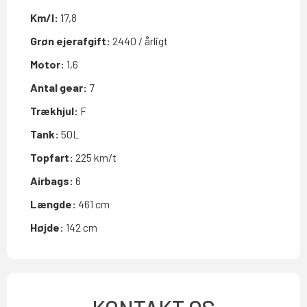
Km/l:
17,8
Grøn ejerafgift:
2440 / årligt
Motor:
1,6
Antal gear:
7
Trækhjul:
F
Tank:
50L
Topfart:
225 km/t
Airbags:
6
Længde:
461 cm
Højde:
142 cm