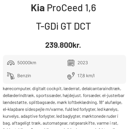
Kia
ProCeed
1,6
T-GDi GT DCT
239.800
kr.
50000km
2023
Benzin
17,8 km/l
kørecomputer, digitalt cockpit, læderrat, delalcantaraindtræk,
dellæderindtræk, sportssæder, højdejust. forsæder, el-justerbar
lændestøtte, splitbagsæde, mørk loftbeklædning, 18″ alufælge,
el-klapbare sidespejle m/varme, fuld led forlygter, led kørelys,
kurvelys, adaptive forlygter, led baglygter, mørktonede ruder i
bag, aftageligt træk, automatgear, ratgearskifte, varme i rat,