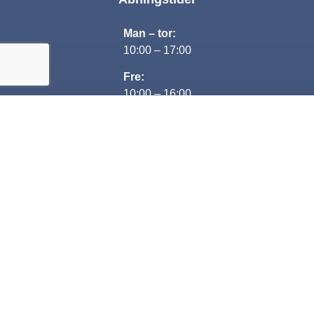
Man – tor:
10:00 – 17:00
Fre:
10:00 – 16:00
Lørdag:
Lukket
Søndag:
13:00-16:00
Kontakt
+45 29 80 69 68
Jesper@nextcar.dk
CVR: 35482563