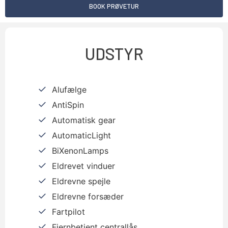
BOOK PRØVETUR
UDSTYR
Alufælge
AntiSpin
Automatisk gear
AutomaticLight
BiXenonLamps
Eldrevet vinduer
Eldrevne spejle
Eldrevne forsæder
Fartpilot
Fjernbetjent centrallås