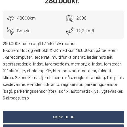
280.000
kr.
48000km
2008
Benzin
12,3 km/l
280.000kr uden afgift / inklusiv moms,
Ekstrem flot og velholdt XKR med kun 48.000km på tælleren,
, kørecomputer, læderrat, multifunktionsrat, læderindtræk,
sportssæder, el indst. førersæde m. memory, el indst. forsæder,
19″ alufælge, el-sidespejle, bi-xenon, automatgear, fuldaut.
klima, 2 zone klima, fjernb. centrallås, nøglefri tænding, fartpilot,
sædevarme, el-ruder, cd/radio, regnsensor, parkeringssensor
(bag), parkeringssensor (for), isofix, automatisk lys, lygtevasker,
6 airbags, esp
SKRIV TIL OS