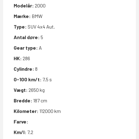
Modelår:
2000
Mærke:
BMW
Type:
SUV 4x4 Aut.
Antal døre:
5
Gear type:
A
HK:
286
Cylindre:
8
0-100 km/t:
7,5 s
Vægt:
2650 kg
Bredde:
187 cm
Kilometer:
112000 km
Farve:
Km/l:
7,2