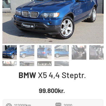
BMW
X5
4,4
Steptr.
99.800
kr.
112000km
2000