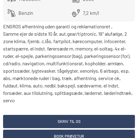
Benzin
7,2 km/l
ENGROS afhentning uden garanti og reklamationsret ,
Samme ejer de sidste 10 år, aut.gear/tiptronic, 19″ alufælge, 2
zone klima, fjernb. c.lås, fartpilot, kørecomputer, infocenter,
startspærre, el indst. førersæde m. memory, el-soltag, 4x el-
ruder, el-spejle, parkeringssensor (bag), parkeringssensor (for),
cd/radio, navigation, multifunktionsrat, kopholder, armlæn,
sportssæder, lygtevasker, tågelygter, xenonlys, 6 airbags, esp,
abs, mørktonede ruder i bag, træk, afhentning, service ok,
fuldaut. klima, auto. nedbl. bakspejl, sædevarme, el indst.
forsæder, aux tilslutning, splitbagsæde, læderrat, læderindtræk,
servo
SKRIV TIL OS
BOOK PRØVETUR