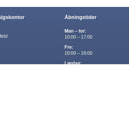
algskontor
Åbningstider
Man – tor:
feld
10:00 – 17:00
Fre:
10:00 – 16:00
Lørdag:
Lukket
Søndag:
13:00-16:00
Designet og udviklet af Kompas360