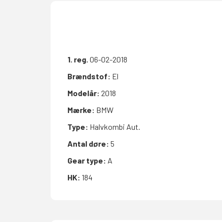
1. reg.
06-02-2018
Brændstof:
El
Modelår:
2018
Mærke:
BMW
Type:
Halvkombi Aut.
Antal døre:
5
Gear type:
A
HK:
184