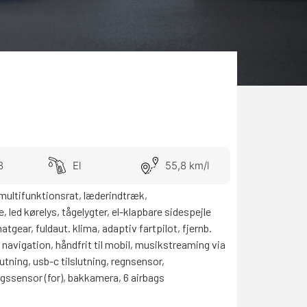
8
El
55,8 km/l
 multifunktionsrat, læderindtræk,
led kørelys, tågelygter, el-klapbare sidespejle
gear, fuldaut. klima, adaptiv fartpilot, fjernb.
o, navigation, håndfrit til mobil, musikstreaming via
lutning, usb-c tilslutning, regnsensor,
gssensor (for), bakkamera, 6 airbags