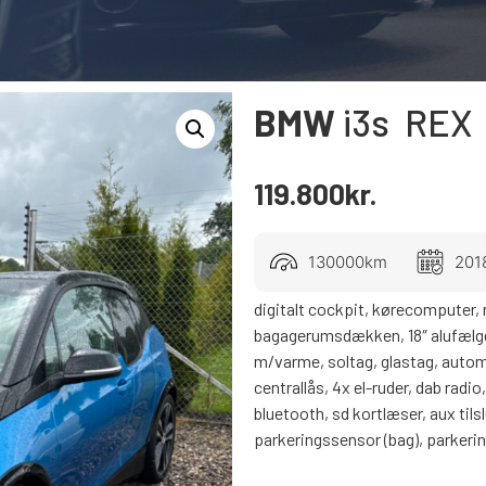
BMW
i3s
REX
119.800
kr.
130000km
201
digitalt cockpit, kørecomputer,
bagagerumsdækken, 18″ alufælge, 
m/varme, soltag, glastag, automat
centrallås, 4x el-ruder, dab radi
bluetooth, sd kortlæser, aux tils
parkeringssensor (bag), parkerin