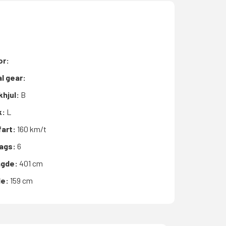
or:
l gear:
khjul:
B
k:
L
fart:
160 km/t
bags:
6
gde:
401 cm
de:
159 cm