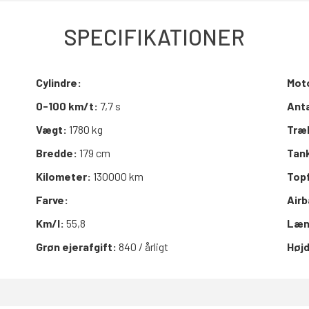
SPECIFIKATIONER
Cylindre:
Mot
0-100 km/t:
7,7 s
Anta
Vægt:
1780 kg
Træ
Bredde:
179 cm
Tan
Kilometer:
130000 km
Top
Farve:
Air
Km/l:
55,8
Læn
Grøn ejerafgift:
840 / årligt
Høj