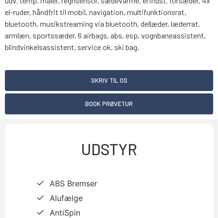
udv. temp. måler, regnsensor, sædevarme, el indst. forsæder, 4x
el-ruder, håndfrit til mobil, navigation, multifunktionsrat,
bluetooth, musikstreaming via bluetooth, dellæder, læderrat,
armlæn, sportssæder, 6 airbags, abs, esp, vognbaneassistent,
blindvinkelsassistent, service ok, ski bag,
SKRIV TIL OS
BOOK PRØVETUR
UDSTYR
ABS Bremser
Alufælge
AntiSpin