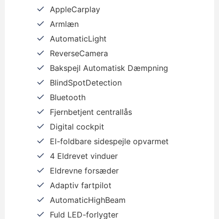
AppleCarplay
Armlæn
AutomaticLight
ReverseCamera
Bakspejl Automatisk Dæmpning
BlindSpotDetection
Bluetooth
Fjernbetjent centrallås
Digital cockpit
El-foldbare sidespejle opvarmet
4 Eldrevet vinduer
Eldrevne forsæder
Adaptiv fartpilot
AutomaticHighBeam
Fuld LED-forlygter