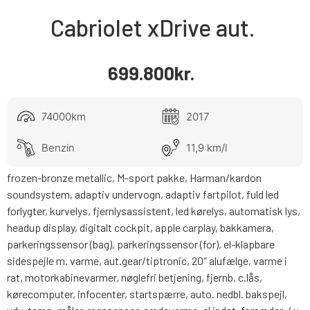
Cabriolet xDrive aut.
699.800
kr.
74000km
2017
Benzin
11,9 km/l
frozen-bronze metallic, M-sport pakke, Harman/kardon
soundsystem, adaptiv undervogn, adaptiv fartpilot, fuld led
forlygter, kurvelys, fjernlysassistent, led kørelys, automatisk lys,
headup display, digitalt cockpit, apple carplay, bakkamera,
parkeringssensor (bag), parkeringssensor (for), el-klapbare
sidespejle m. varme, aut.gear/tiptronic, 20″ alufælge, varme i
rat, motorkabinevarmer, nøglefri betjening, fjernb. c.lås,
kørecomputer, infocenter, startspærre, auto. nedbl. bakspejl,