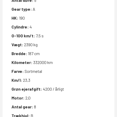
Antal døre:
5
Gear type:
A
HK:
190
Cylindre:
4
0-100 km/t:
7,5 s
Vægt:
2390 kg
Bredde:
187 cm
Kilometer:
332000 km
Farve:
Sortmetal
Km/l:
23,3
Grøn ejerafgift:
4200 / årligt
Motor:
2,0
Antal gear:
8
Trækhjul:
B