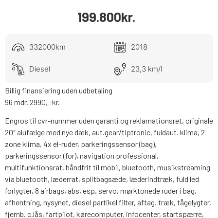
199.800
kr.
332000km
2018
Diesel
23,3 km/l
Billig finansiering uden udbetaling
96 mdr. 2990, -kr.
Engros til cvr-nummer uden garanti og reklamationsret, originale
20″ alufælge med nye dæk, aut.gear/tiptronic, fuldaut. klima, 2
zone klima, 4x el-ruder, parkeringssensor (bag),
parkeringssensor (for), navigation professional,
multifunktionsrat, håndfrit til mobil, bluetooth, musikstreaming
via bluetooth, læderrat, splitbagsæde, læderindtræk, fuld led
forlygter, 8 airbags, abs, esp, servo, mørktonede ruder i bag,
afhentning, nysynet, diesel partikel filter, aftag. træk, tågelygter,
fjernb. c.lås, fartpilot, kørecomputer, infocenter, startspærre,