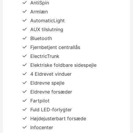
AntiSpin
Armlæn
AutomaticLight
AUX tilslutning
Bluetooth
Fjernbetjent centrallås
ElectricTrunk
Elektriske foldbare sidespejle
4 Eldrevet vinduer
Eldrevne spejle
Eldrevne forsæder
Fartpilot
Fuld LED-forlygter
Højdejusterbart forsæde
Infocenter