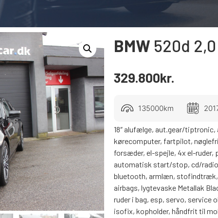
BMW
520d
2,0
329.800
kr.
135000km
201
18″ alufælge, aut.gear/tiptronic,
kørecomputer, fartpilot, nøglefri
forsæder, el-spejle, 4x el-ruder,
automatisk start/stop, cd/radio
bluetooth, armlæn, stofindtræk, l
airbags, lygtevaske Metallak Bl
ruder i bag, esp, servo, service
isofix, kopholder, håndfrit til mo