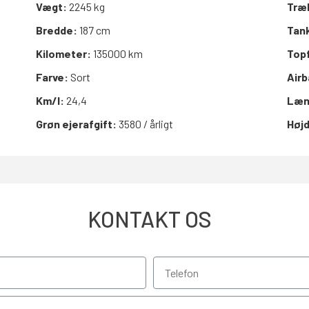
Vægt:
2245 kg
Træ
Bredde:
187 cm
Tan
Kilometer:
135000 km
Top
Farve:
Sort
Air
Km/l:
24,4
Læn
Grøn ejerafgift:
3580 / årligt
Høj
KONTAKT OS