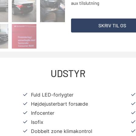
aux tilslutning
SKRIV TIL OS
UDSTYR
Fuld LED-forlygter
Højdejusterbart forsæde
Infocenter
Isofix
Dobbelt zone klimakontrol