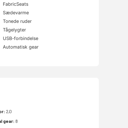
FabricSeats
Sædevarme
Tonede ruder
Tågelygter
USB-forbindelse
Automatisk gear
or:
2,0
l gear:
8