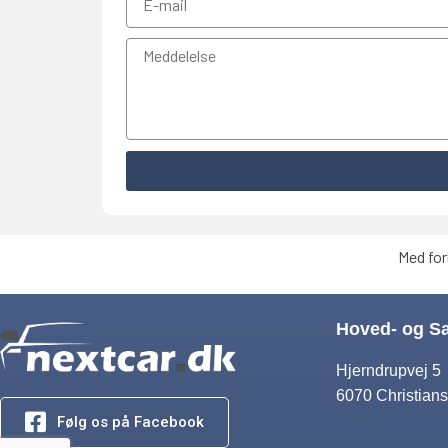
Med for
Hoved- og S
Hjerndrupvej 5
6070 Christians
Følg os på Facebook