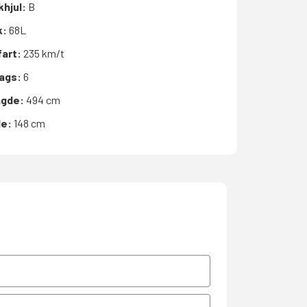
khjul:
B
k:
68L
fart:
235 km/t
bags:
6
gde:
494 cm
de:
148 cm