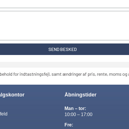
SEND BESKED
behold for indtastningsfejl, samt ændringer af pris, rente, moms og a
algskontor
Åbningstider
Man – tor:
feld
10:00 – 17:00
Fre: