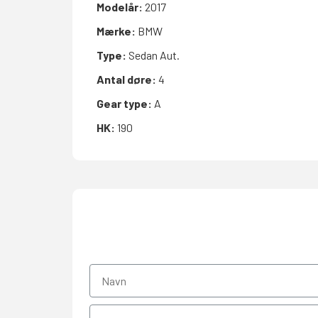
Modelår:
2017
Mærke:
BMW
Type:
Sedan Aut.
Antal døre:
4
Gear type:
A
HK:
190