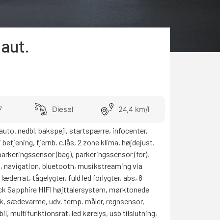
aut.
7
Diesel
24,4 km/l
 auto. nedbl. bakspejl, startspærre, infocenter,
 betjening, fjernb. c.lås, 2 zone klima, højdejust.
 parkeringssensor (bag), parkeringssensor (for),
, navigation, bluetooth, musikstreaming via
æderrat, tågelygter, fuld led forlygter, abs, 8
ack Sapphire HIFI højttalersystem, mørktonede
 ok, sædevarme, udv. temp. måler, regnsensor,
bil, multifunktionsrat, led kørelys, usb tilslutning,