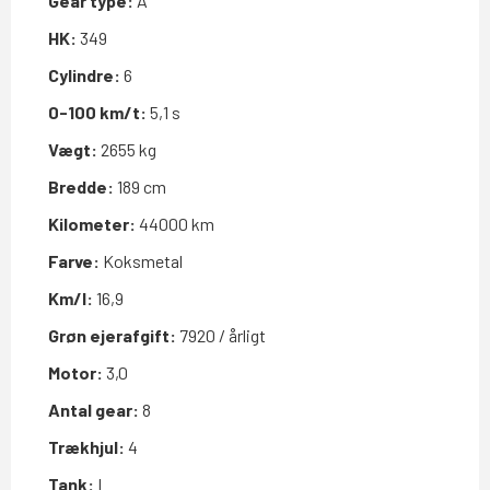
Gear type:
A
HK:
349
Cylindre:
6
0-100 km/t:
5,1 s
Vægt:
2655 kg
Bredde:
189 cm
Kilometer:
44000 km
Farve:
Koksmetal
Km/l:
16,9
Grøn ejerafgift:
7920 / årligt
Motor:
3,0
Antal gear:
8
Trækhjul:
4
Tank:
L