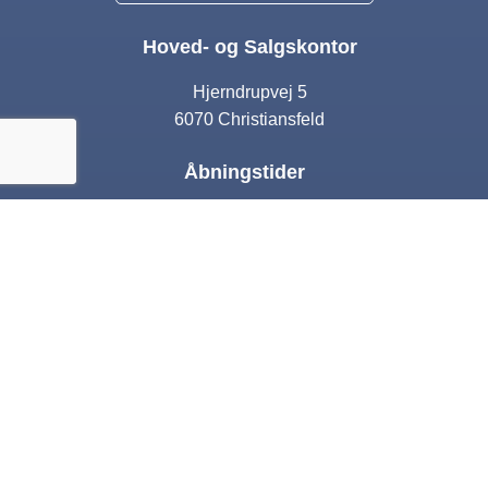
Hoved- og Salgskontor
Hjerndrupvej 5
6070 Christiansfeld
Åbningstider
Man – tor:
10:00 – 17:00
Fre:
10:00 – 16:00
Lørdag:
Lukket
Søndag:
13:00-16:00