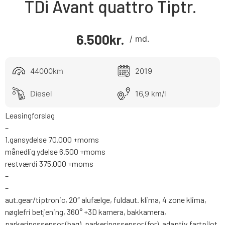
TDi Avant quattro Tiptr.
6.500
kr.
/ md.
44000km
2019
Diesel
16,9 km/l
Leasingforslag
–
1.gansydelse 70.000 +moms
månedlig ydelse 6.500 +moms
restværdi 375.000 +moms
–
–
aut.gear/tiptronic, 20″ alufælge, fuldaut. klima, 4 zone klima,
nøglefri betjening, 360° +3D kamera, bakkamera,
parkeringssensor (bag), parkeringssensor (for), adaptiv fartpilot,