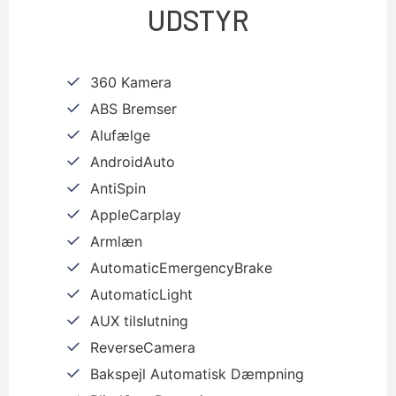
UDSTYR
360 Kamera
ABS Bremser
Alufælge
AndroidAuto
AntiSpin
AppleCarplay
Armlæn
AutomaticEmergencyBrake
AutomaticLight
AUX tilslutning
ReverseCamera
Bakspejl Automatisk Dæmpning