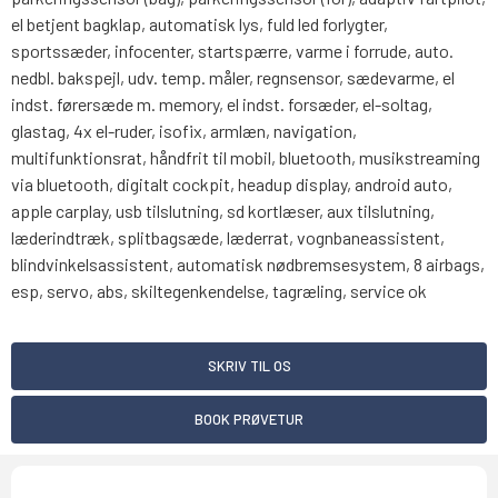
el betjent bagklap, automatisk lys, fuld led forlygter,
sportssæder, infocenter, startspærre, varme i forrude, auto.
nedbl. bakspejl, udv. temp. måler, regnsensor, sædevarme, el
indst. førersæde m. memory, el indst. forsæder, el-soltag,
glastag, 4x el-ruder, isofix, armlæn, navigation,
multifunktionsrat, håndfrit til mobil, bluetooth, musikstreaming
via bluetooth, digitalt cockpit, headup display, android auto,
apple carplay, usb tilslutning, sd kortlæser, aux tilslutning,
læderindtræk, splitbagsæde, læderrat, vognbaneassistent,
blindvinkelsassistent, automatisk nødbremsesystem, 8 airbags,
esp, servo, abs, skiltegenkendelse, tagræling, service ok
SKRIV TIL OS
BOOK PRØVETUR