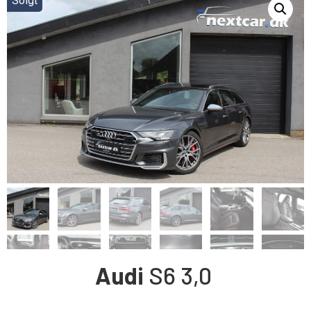
Solgt
Audi
S6
3,0