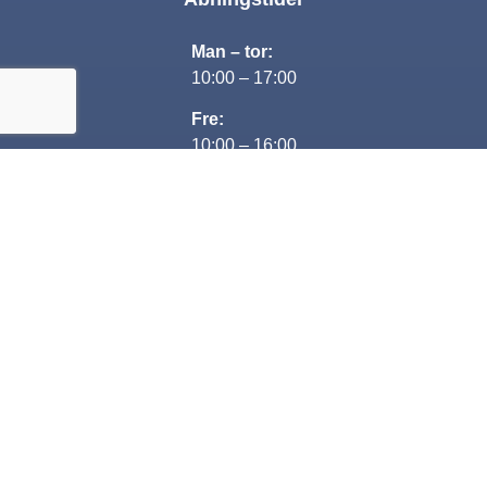
Man – tor:
10:00 – 17:00
Fre:
10:00 – 16:00
Lørdag:
Lukket
Søndag:
13:00-16:00
Kontakt
+45 29 80 69 68
Jesper@nextcar.dk
CVR: 35482563