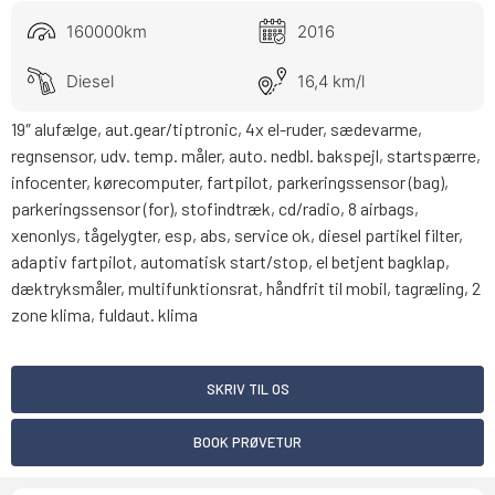
160000km
2016
Diesel
16,4 km/l
19″ alufælge, aut.gear/tiptronic, 4x el-ruder, sædevarme,
regnsensor, udv. temp. måler, auto. nedbl. bakspejl, startspærre,
infocenter, kørecomputer, fartpilot, parkeringssensor (bag),
parkeringssensor (for), stofindtræk, cd/radio, 8 airbags,
xenonlys, tågelygter, esp, abs, service ok, diesel partikel filter,
adaptiv fartpilot, automatisk start/stop, el betjent bagklap,
dæktryksmåler, multifunktionsrat, håndfrit til mobil, tagræling, 2
zone klima, fuldaut. klima
SKRIV TIL OS
BOOK PRØVETUR