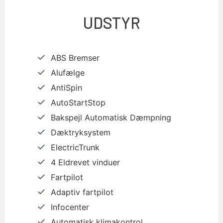
UDSTYR
ABS Bremser
Alufælge
AntiSpin
AutoStartStop
Bakspejl Automatisk Dæmpning
Dæktryksystem
ElectricTrunk
4 Eldrevet vinduer
Fartpilot
Adaptiv fartpilot
Infocenter
Automatisk klimakontrol