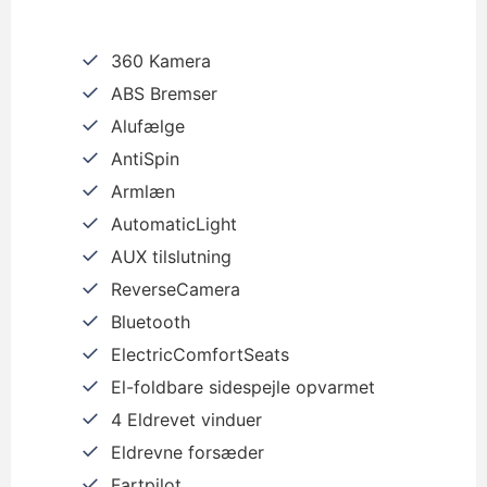
360 Kamera
ABS Bremser
Alufælge
AntiSpin
Armlæn
AutomaticLight
AUX tilslutning
ReverseCamera
Bluetooth
ElectricComfortSeats
El-foldbare sidespejle opvarmet
4 Eldrevet vinduer
Eldrevne forsæder
Fartpilot