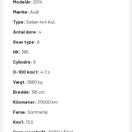
Modelår:
2014
Mærke:
Audi
Type:
Sedan 4x4 Aut.
Antal døre:
4
Gear type:
A
HK:
385
Cylindre:
8
0-100 km/t:
4,7 s
Vægt:
2660 kg
Bredde:
195 cm
Kilometer:
311000 km
Farve:
Sortmetal
Km/l:
13,5
Grøn ejerafgift:
10260 / årligt