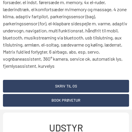
forsæder, el indst. førersæde m. memory, 4x el-ruder,
læderindtræk, el komfortsæder m/memory og massage, 4 zone
klima, adaptiv fartpilot, parkeringssensor (bag),
parkeringssensor (for), el-klapbare sidespejle m. varme, adaptiv
undervogn, navigation, multifunktionsrat, håndfrit til mobil,
bluetooth, musikstreaming via bluetooth, usb tilslutning, aux
tilslutning, armlæn, el-soltag, sædevarme og køling, læderrat,
Matrix fuld led forlygter, 6 airbags, abs, esp, servo,
vognbaneassistent, 360° kamera, service ok, automatisk lys,
fjernlysassistent, kurvelys
SKRIV TIL OS
BOOK PRØVETUR
UDSTYR