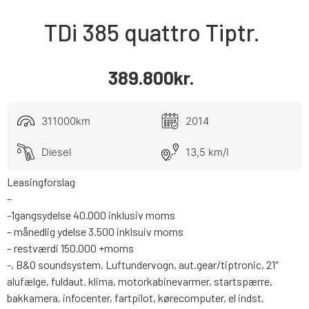
TDi 385 quattro Tiptr.
389.800
kr.
311000km
2014
Diesel
13,5 km/l
Leasingforslag
–
-1gangsydelse 40.000 inklusiv moms
– månedlig ydelse 3.500 inklsuiv moms
– restværdi 150.000 +moms
-, B&O soundsystem, Luftundervogn, aut.gear/tiptronic, 21″
alufælge, fuldaut. klima, motorkabinevarmer, startspærre,
bakkamera, infocenter, fartpilot, kørecomputer, el indst.