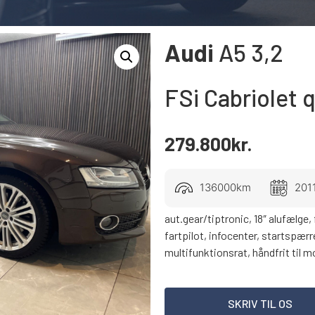
Audi
A5
3,2
FSi Cabriolet q
279.800
kr.
136000km
201
aut.gear/tiptronic, 18″ alufælge,
fartpilot, infocenter, startspærr
multifunktionsrat, håndfrit til m
SKRIV TIL OS