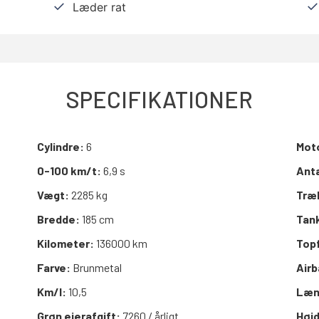
Læder rat
SPECIFIKATIONER
Cylindre:
6
Mot
0-100 km/t:
6,9 s
Anta
Vægt:
2285 kg
Træ
Bredde:
185 cm
Tan
Kilometer:
136000 km
Top
Farve:
Brunmetal
Air
Km/l:
10,5
Læn
Grøn ejerafgift:
7260 / årligt
Høj