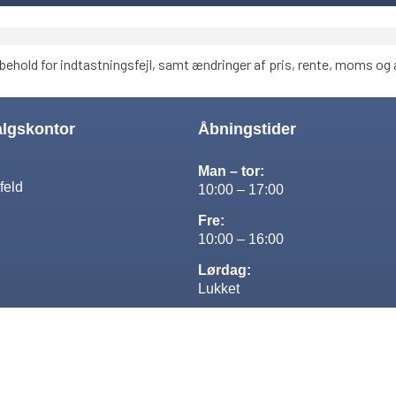
behold for indtastningsfejl, samt ændringer af pris, rente, moms og a
algskontor
Åbningstider
Man – tor:
feld
10:00 – 17:00
Fre:
10:00 – 16:00
Lørdag:
Lukket
Søndag:
13:00-16:00