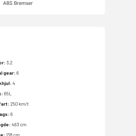
ABS Bremser
or:
3,2
l gear:
6
khjul:
4
k:
65L
fart:
250 km/t
bags:
6
gde:
463 cm
de:
138 cm